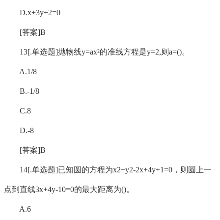
D.x+3y+2=0
[答案]B
13[.单选题]抛物线y=ax²的准线方程是y=2,则a=()。
A.1/8
B.-1/8
C.8
D.-8
[答案]B
14[.单选题]已知圆的方程为x2+y2-2x+4y+1=0，则圆上一
点到直线3x+4y-10=0的最大距离为()。
A.6