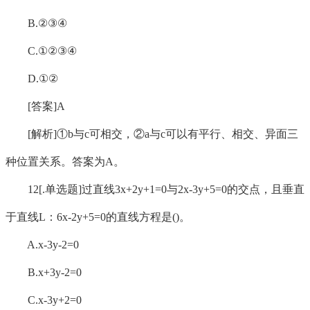
B.②③④
C.①②③④
D.①②
[答案]A
[解析]①b与c可相交，②a与c可以有平行、相交、异面三
种位置关系。答案为A。
12[.单选题]过直线3x+2y+1=0与2x-3y+5=0的交点，且垂直
于直线L：6x-2y+5=0的直线方程是()。
A.x-3y-2=0
B.x+3y-2=0
C.x-3y+2=0