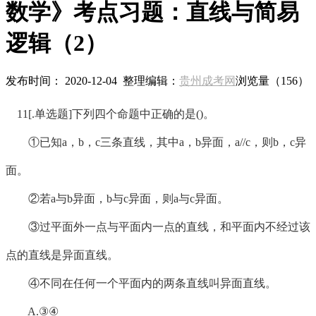
数学》考点习题：直线与简易
逻辑（2）
发布时间： 2020-12-04 整理编辑：
贵州成考网
浏览量（
156）
11[.单选题]下列四个命题中正确的是()。
①已知a，b，c三条直线，其中a，b异面，a//c，则b，c异
面。
②若a与b异面，b与c异面，则a与c异面。
③过平面外一点与平面内一点的直线，和平面内不经过该
点的直线是异面直线。
④不同在任何一个平面内的两条直线叫异面直线。
A.③④