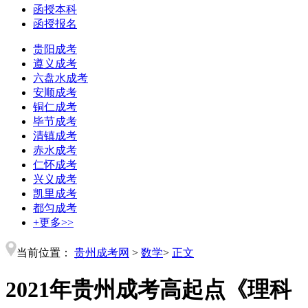
函授本科
函授报名
贵阳成考
遵义成考
六盘水成考
安顺成考
铜仁成考
毕节成考
清镇成考
赤水成考
仁怀成考
兴义成考
凯里成考
都匀成考
+更多>>
当前位置：
贵州成考网
>
数学
>
正文
2021年贵州成考高起点《理科