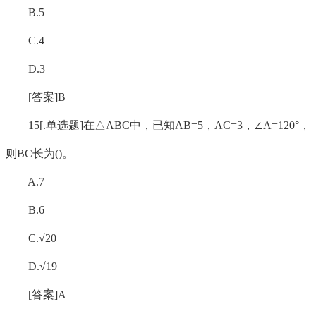
B.5
C.4
D.3
[答案]B
15[.单选题]在△ABC中，已知AB=5，AC=3，∠A=120°，
则BC长为()。
A.7
B.6
C.√20
D.√19
[答案]A