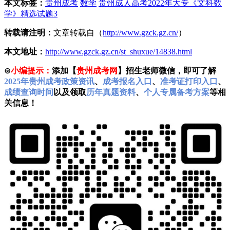
本文标签：
贵州成考
数学
贵州成人高考2022年大专《文科数
学》精选试题3
转载请注明：
文章转载自（
http://www.gzck.gz.cn/
）
本文地址：
http://www.gzck.gz.cn/st_shuxue/14838.html
⊙
小编提示：
添加【
贵州成考网
】招生老师微信，即可了解
2025年贵州成考政策资讯
、
成考报名入口
、
准考证打印入口
、
成绩查询时间
以及领取
历年真题资料
、
个人专属备考方案
等相
关信息！