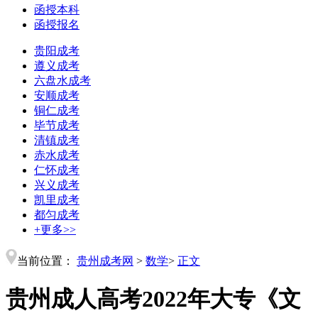
函授本科
函授报名
贵阳成考
遵义成考
六盘水成考
安顺成考
铜仁成考
毕节成考
清镇成考
赤水成考
仁怀成考
兴义成考
凯里成考
都匀成考
+更多>>
当前位置：
贵州成考网
>
数学
>
正文
贵州成人高考2022年大专《文