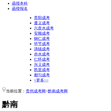
函授本科
函授报名
贵阳成考
遵义成考
六盘水成考
安顺成考
铜仁成考
毕节成考
清镇成考
赤水成考
仁怀成考
兴义成考
凯里成考
都匀成考
+更多>>
当前位置：
贵州成考网
>
黔南成考网
黔南