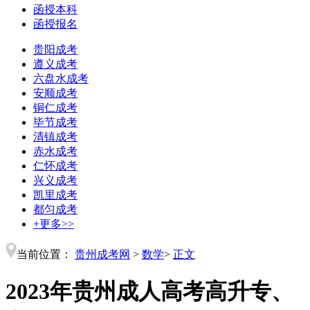
函授本科
函授报名
贵阳成考
遵义成考
六盘水成考
安顺成考
铜仁成考
毕节成考
清镇成考
赤水成考
仁怀成考
兴义成考
凯里成考
都匀成考
+更多>>
当前位置：
贵州成考网
>
数学
>
正文
2023年贵州成人高考高升专、