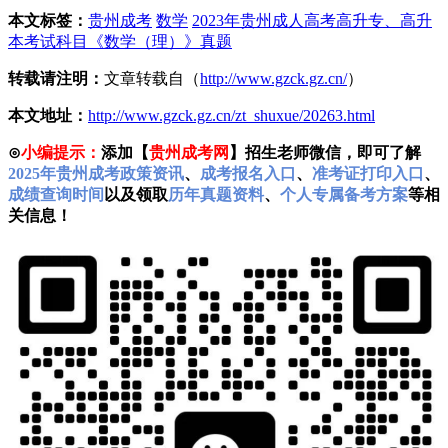
本文标签：
贵州成考
数学
2023年贵州成人高考高升专、高升
本考试科目《数学（理）》真题
转载请注明：
文章转载自（
http://www.gzck.gz.cn/
）
本文地址：
http://www.gzck.gz.cn/zt_shuxue/20263.html
⊙
小编提示：
添加【
贵州成考网
】招生老师微信，即可了解
2025年贵州成考政策资讯
、
成考报名入口
、
准考证打印入口
、
成绩查询时间
以及领取
历年真题资料
、
个人专属备考方案
等相
关信息！