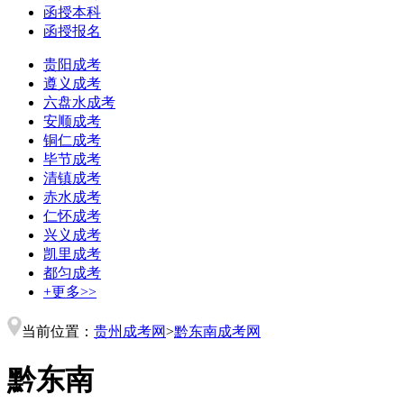
函授本科
函授报名
贵阳成考
遵义成考
六盘水成考
安顺成考
铜仁成考
毕节成考
清镇成考
赤水成考
仁怀成考
兴义成考
凯里成考
都匀成考
+更多>>
当前位置：
贵州成考网
>
黔东南成考网
黔东南