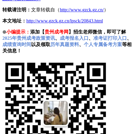
转载请注明：
文章转载自（
http://www.gzck.gz.cn/
）
本文地址：
http://www.gzck.gz.cn/lpsck/20843.html
⊙
小编提示：
添加【
贵州成考网
】招生老师微信，即可了解
2025年贵州成考政策资讯
、
成考报名入口
、
准考证打印入口
、
成绩查询时间
以及领取
历年真题资料
、
个人专属备考方案
等相
关信息！