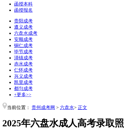
函授本科
函授报名
贵阳成考
遵义成考
六盘水成考
安顺成考
铜仁成考
毕节成考
清镇成考
赤水成考
仁怀成考
兴义成考
凯里成考
都匀成考
+更多>>
当前位置：
贵州成考网
>
六盘水
>
正文
2025年六盘水成人高考录取照